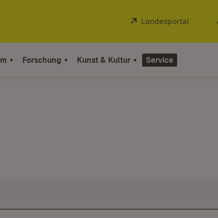
Extern:
Landesportal
(Öffnet
um
Forschung
Kunst & Kultur
Service