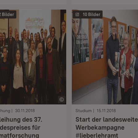
2 Bilder
10 Bilder
chung
30.11.2018
Studium
15.11.2018
leihung des 37.
Start der landesweit
despreises für
Werbekampagne
matforschung
#lieberlehramt