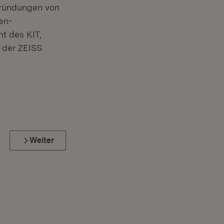
gründungen von
en-
t des KIT,
 der ZEISS
Weiter