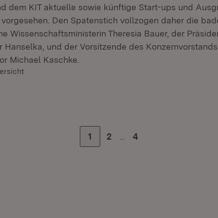
d dem KIT aktuelle sowie künftige Start-ups und Aus
 vorgesehen. Den Spatenstich vollzogen daher die bad
e Wissenschaftsministerin Theresia Bauer, der Präsiden
r Hanselka, und der Vorsitzende des Konzernvorstands
or Michael Kaschke.
ersicht
…
Zur Seite
1
Zur Seite
2
Zur letzten Seite
4