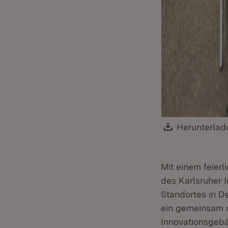
Download:
Herunterlad
Mit einem feier
des Karlsruher I
Standortes in D
ein gemeinsam m
Innovationsgebä