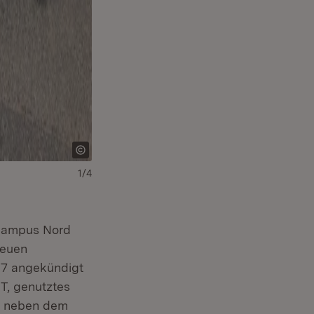
Download:
Herunterladen
(Öffnet in neuem Fe
1/4
 Campus Nord
neuen
17 angekündigt
T, genutztes
nd neben dem