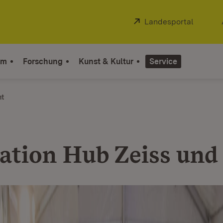
Extern:
Landesportal
(Öffnet
um
Forschung
Kunst & Kultur
Service
ht
ation Hub Zeiss und