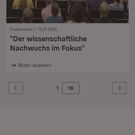
Podienreihe
15.01.2016
"Der wissenschaftliche
Nachwuchs im Fokus"
Bilder ansehen
1
Zur Seite
16
Zurück
Weiter