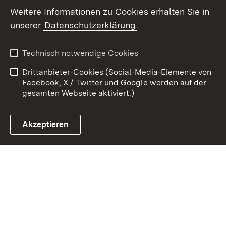
Weitere Informationen zu Cookies erhalten Sie in
unserer
Datenschutzerklärung
.
Zum 
Kontakt
Benutzungshinweise
Technisch notwendige Cookies
Datenschutz
Barrierefreiheit
Drittanbieter-Cookies (Social-Media-Elemente von
Impressum
Cookies
Facebook, X / Twitter und Google werden auf der
gesamten Webseite aktiviert.)
Akzeptieren
Link zum Landesportal