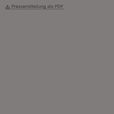
Download:
(Öffnet in neuem Fenste
Pressemitteilung als PDF