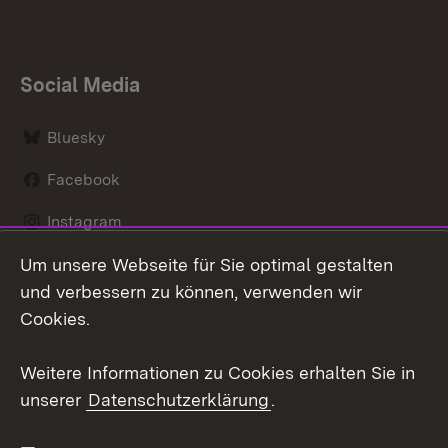
Social Media
Bluesky
Facebook
Instagram
Um unsere Webseite für Sie optimal gestalten
LinkedIn
und verbessern zu können, verwenden wir
Social Wall
Cookies.
Youtube
Weitere Informationen zu Cookies erhalten Sie in
unserer
Datenschutzerklärung
.
Zum 
Kontakt
Benutzungshinweise