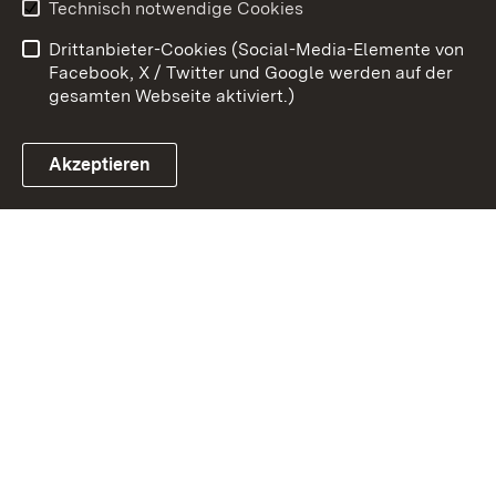
Technisch notwendige Cookies
Datenschutz
Barrierefreiheit
Drittanbieter-Cookies (Social-Media-Elemente von
Impressum
Cookies
Facebook, X / Twitter und Google werden auf der
gesamten Webseite aktiviert.)
Akzeptieren
Link zum Landesportal