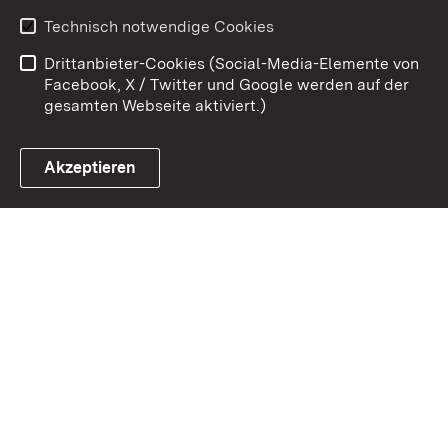
Kontakt
Benutzungshinweise
Technisch notwendige Cookies
Datenschutz
Barrierefreiheit
Drittanbieter-Cookies (Social-Media-Elemente von
Impressum
Cookies
Facebook, X / Twitter und Google werden auf der
gesamten Webseite aktiviert.)
Akzeptieren
Link zum Landesportal