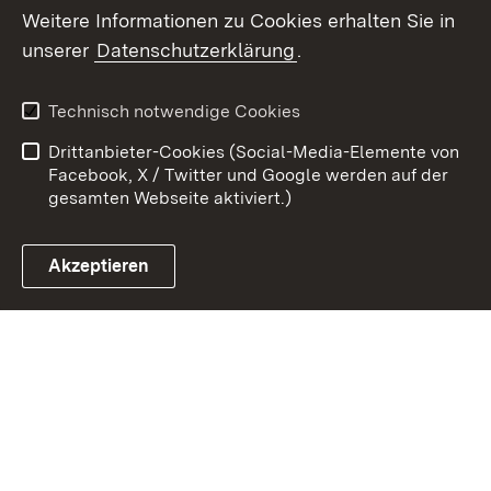
Weitere Informationen zu Cookies erhalten Sie in
unserer
Datenschutzerklärung
.
Zum 
Kontakt
Benutzungshinweise
Technisch notwendige Cookies
Datenschutz
Barrierefreiheit
Drittanbieter-Cookies (Social-Media-Elemente von
Impressum
Cookies
Facebook, X / Twitter und Google werden auf der
gesamten Webseite aktiviert.)
Akzeptieren
Link zum Landesportal