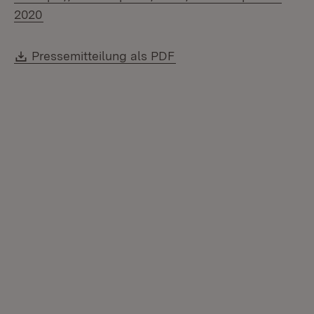
(Öffnet in neuem Fenster)
2020
Download:
(Öffnet in neuem Fenste
Pressemitteilung als PDF