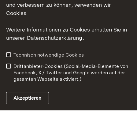
und verbessern zu können, verwenden wir
Social Wall
Cookies.
Youtube
Weitere Informationen zu Cookies erhalten Sie in
unserer
Datenschutzerklärung
.
Zum 
Kontakt
Benutzungshinweise
Technisch notwendige Cookies
Datenschutz
Barrierefreiheit
Drittanbieter-Cookies (Social-Media-Elemente von
Impressum
Cookies
Facebook, X / Twitter und Google werden auf der
gesamten Webseite aktiviert.)
Akzeptieren
Link zum Landesportal