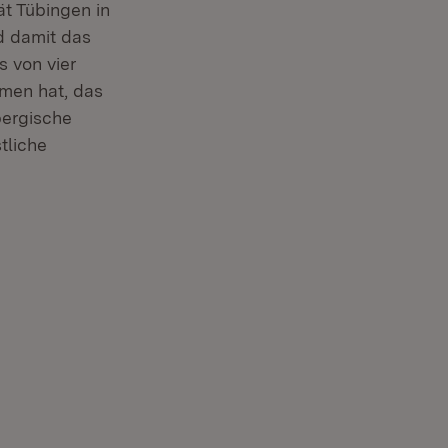
ät Tübingen in
d damit das
s von vier
men hat, das
bergische
tliche