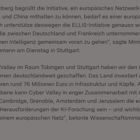
erg begrüßt die Initiative, ein europäisches Netzwerk
und China mithalten zu können, bedarf es einer europ
h unterstütze deswegen die ELLIS-Initiative genauso wi
die zwischen Deutschland und Frankreich unternomme
chen Intelligenz gemeinsam voran zu gehen“, sagte Mini
hmann am Dienstag in Stuttgart.
Valley im Raum Tübingen und Stuttgart haben wir den 
rnen deutschlandweit geschaffen. Das Land investiert 
n rund 76 Millionen Euro in Infrastruktur und Köpfe. 
 Ebene kann Cyber Valley in enger Zusammenarbeit mit 
h, Cambridge, Grenoble, Amsterdam und Jerusalem die 
 Herausforderungen der KI-Forschung sein – und wichti
einem europäischen Netz“, betonte Wissenschaftsminist