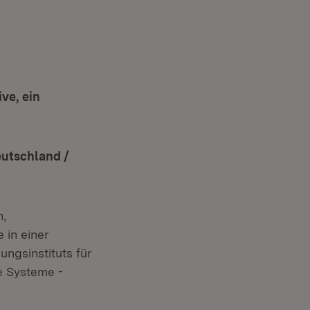
ve, ein
eutschland /
h,
 in einer
ngsinstituts für
e Systeme -