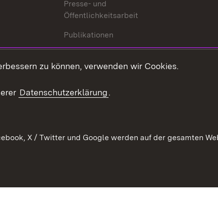
Presse- und
Öffentlichkeitsarbeit
Publikationen
Kontakt
es
erbessern zu können, verwenden wir Cookies.
Mediathek
serer
Datenschutzerklärung
.
Ausschreibungen
tur
ebook, X / Twitter und Google werden auf der gesamten Webs
Kontakt
Benutzungshinweise
Datens