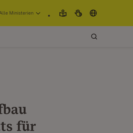
 in neuem Fenster)
Alle Ministerien
fbau
ts für