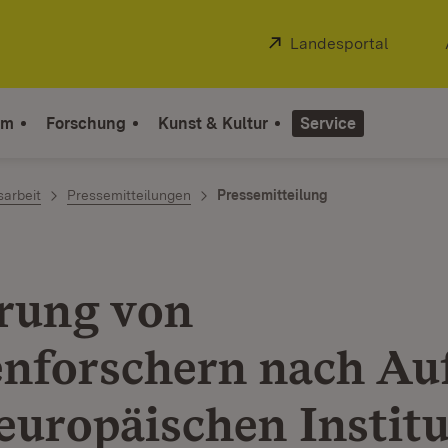
Extern:
Landesportal
(Öffnet
um
Forschung
Kunst & Kultur
Service
sarbeit
Pressemitteilungen
Pressemitteilung
rung von
enforschern nach Au
europäischen Institu