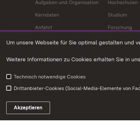
Aufgaben und Organisation
Hochschulen
Kerndaten
Studium
Anfahrt
Forschung
International
Um unsere Webseite für Sie optimal gestalten und v
Europa
Weitere Informationen zu Cookies erhalten Sie in un
Kunst und Kul
Technisch notwendige Cookies
Drittanbieter-Cookies (Social-Media-Elemente von Fac
Link zum Landesportal
Akzeptieren