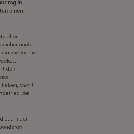
andtag in
ten einen
tz aller
a sicher auch
uso wie für die
wackelt
it den
anke
 haben, damit
betrieb viel
dig, um den
esonderen