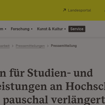
Extern:
Landesportal
(Öffnet
um
Forschung
Kunst & Kultur
Service
sarbeit
Pressemitteilungen
Pressemitteilung
en für Studien- und
eistungen an Hochsc
n pauschal verlänger