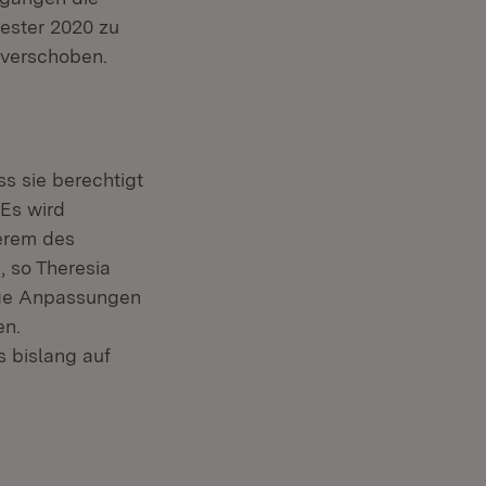
ester 2020 zu
 verschoben.
s sie berechtigt
 Es wird
derem des
, so Theresia
dige Anpassungen
en.
s bislang auf