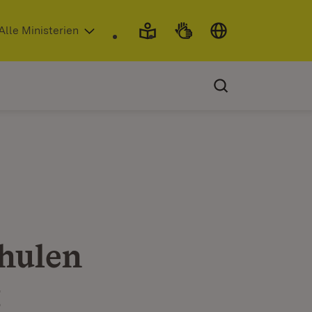
 in neuem Fenster)
Alle Ministerien
hulen
t