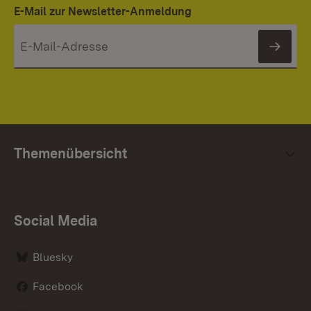
E-Mail zur Newsletter-Anmeldung
News
Themenübersicht
Social Media
Bluesky
Facebook