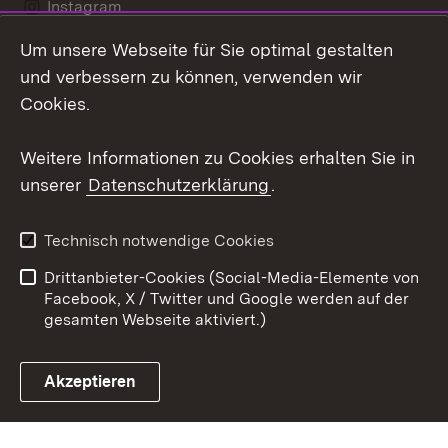
Instagram
Um unsere Webseite für Sie optimal gestalten
LinkedIn
und verbessern zu können, verwenden wir
Social Wall
Cookies.
Youtube
Weitere Informationen zu Cookies erhalten Sie in
unserer
Datenschutzerklärung
.
Zum 
Kontakt
Benutzungshinweise
Technisch notwendige Cookies
Datenschutz
Barrierefreiheit
Drittanbieter-Cookies (Social-Media-Elemente von
Impressum
Cookies
Facebook, X / Twitter und Google werden auf der
gesamten Webseite aktiviert.)
Akzeptieren
Link zum Landesportal