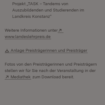
Projekt „TASK – Tandems von
Auszubildenden und Studierenden im
Landkreis Konstanz“
Extern:
Weitere Informationen unter
(Öffnet in neuem Fenster)
www.landeslehrpreis.de
Download:
(Öffnet i
Anlage Preisträgerinnen und Preisträger
Fotos von den Preisträgerinnen und Preisträgern
stellen wir für Sie nach der Veranstaltung in der
Extern:
(Öffnet in neuem Fenster)
Mediathek
zum Download bereit.