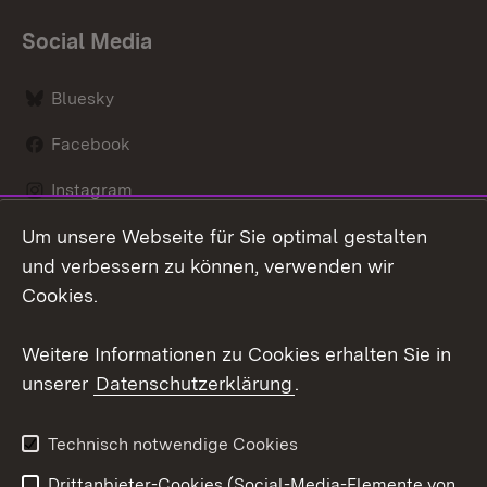
Social Media
Bluesky
Facebook
Instagram
Um unsere Webseite für Sie optimal gestalten
LinkedIn
und verbessern zu können, verwenden wir
Social Wall
Cookies.
Youtube
Weitere Informationen zu Cookies erhalten Sie in
unserer
Datenschutzerklärung
.
Zum 
Kontakt
Benutzungshinweise
Technisch notwendige Cookies
Datenschutz
Barrierefreiheit
Drittanbieter-Cookies (Social-Media-Elemente von