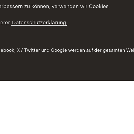
es
erbessern zu können, verwenden wir Cookies.
Mediathek
serer
Datenschutzerklärung
.
Ausschreibungen
tur
ebook, X / Twitter und Google werden auf der gesamten Webs
Kontakt
Benutzungshinweise
Datens