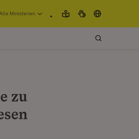
 in neuem Fenster)
Alle Ministerien
e zu
esen