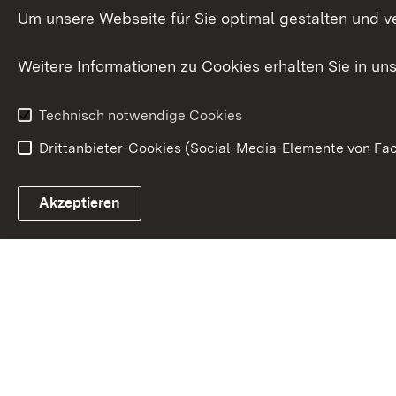
International
Um unsere Webseite für Sie optimal gestalten und v
Europa
Weitere Informationen zu Cookies erhalten Sie in un
Kunst und Kul
Technisch notwendige Cookies
Drittanbieter-Cookies (Social-Media-Elemente von Fac
Link zum Landesportal
Akzeptieren