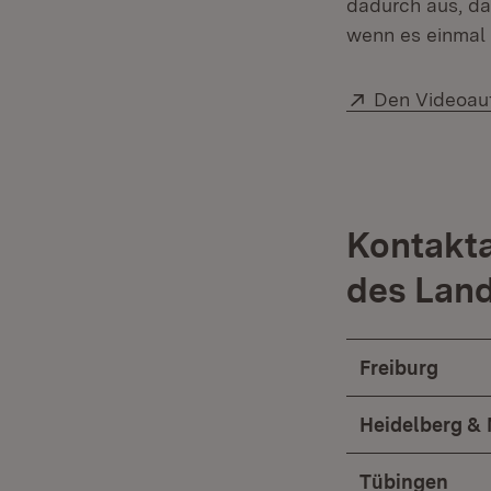
dadurch aus, das
wenn es einmal 
Extern:
Den Videoaufr
Kontakta
des Land
Freiburg
Heidelberg &
Tübingen