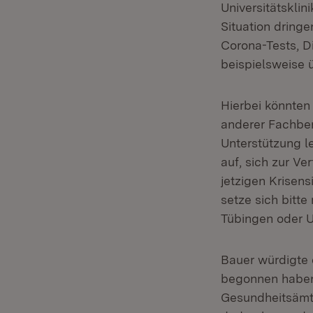
Universitätskli
Situation dring
Corona-Tests, D
beispielsweise ü
Hierbei könnten
anderer Fachber
Unterstützung le
auf, sich zur Ve
jetzigen Krisens
setze sich bitte
Tübingen oder U
Bauer würdigte 
begonnen haben,
Gesundheitsämte