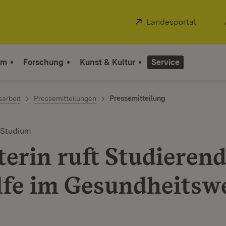
Extern:
Landesportal
(Öffnet
um
Forschung
Kunst & Kultur
Service
sarbeit
Pressemitteilungen
Pressemitteilung
 Studium
terin ruft Studierend
lfe im Gesundheitsw