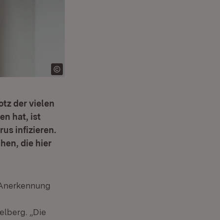
tz der vielen
n hat, ist
us infizieren.
hen, die hier
e Anerkennung
elberg. „Die