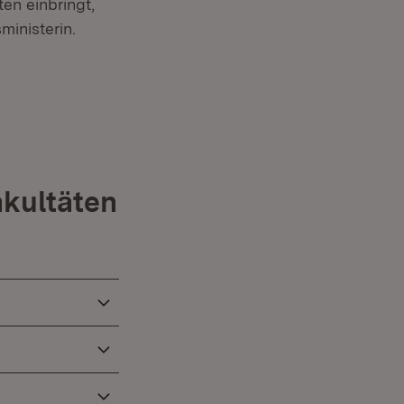
en einbringt,
ministerin.
fnet in neuem Fenster)
akultäten