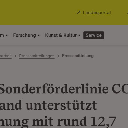
Extern:
Landesportal
(Öffnet
um
Forschung
Kunst & Kultur
Service
sarbeit
Pressemitteilungen
Pressemitteilung
Sonderförderlinie C
Land unterstützt
hung mit rund 12,7