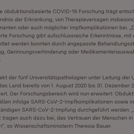
ie obduktionsbasierte COVID-19 Forschung trägt ents
ndnis der Erkrankung, von Therapieversagen insbesond
rianten oder auch möglicher Impfkomplikationen bei. „
rte Forschung gibt aufschlussreiche Erkenntnisse, mit 
ettet werden konnten durch angepasste Behandlungsst
ng, Gerinnungsverhinderung oder Medikamentenauswahl
.
kt der fünf Universitätspathologien unter Leitung der U
das Land bereits von 1. August 2020 bis 31. Dezember 2
dert. Der Forschungsbereich wird nun erweitert: Obdukt
ällen infolge SARS-CoV-2-Impfkomplika­tionen sowie i
lständigen SARS-CoV-2-Impfung durchgeführt werden. 
 tragen auch dazu bei, das Vertrauen der Menschen in
n“, so Wissenschaftsministerin Theresia Bauer.