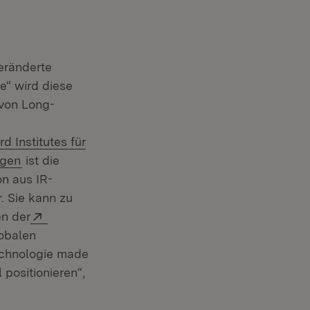
eränderte
e“ wird diese
 von Long-
er)
d Institutes für
(Öffnet in neuem Fenster)
ngen
ist die
n aus IR-
. Sie kann zu
Extern:
en der
obalen
echnologie made
positionieren“,