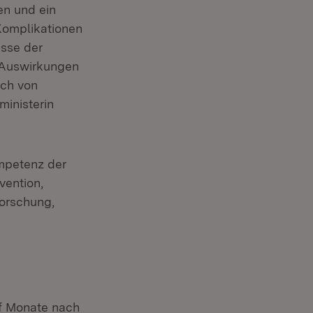
en und ein
Komplikationen
isse der
e Auswirkungen
uch von
ministerin
ompetenz der
ention,
orschung,
ölf Monate nach