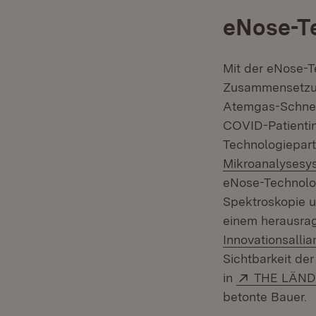
eNose-T
Mit der eNose-T
Zusammensetzung
Atemgas-Schnell
COVID-Patientin
Technologiepart
Mikroanalysesy
eNose-Technolo
Spektroskopie u
einem herausrag
Innovationsall
Sichtbarkeit de
Extern:
in
THE LÄN
betonte Bauer.