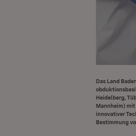
Das Land Baden
obduktionsbasie
Heidelberg, Tü
Mannheim) mit r
innovativer Tec
Bestimmung von