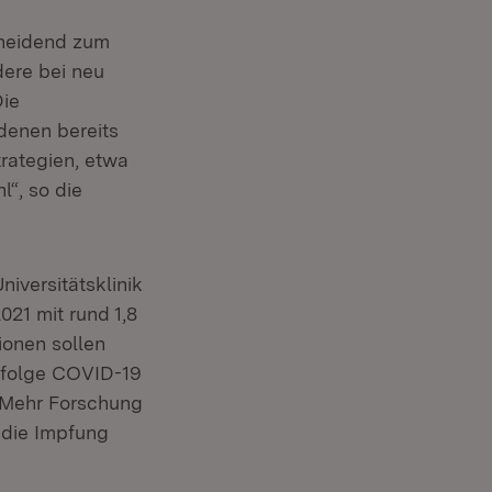
cheidend zum
ere bei neu
Die
denen bereits
rategien, etwa
“, so die
niversitätsklinik
021 mit rund 1,8
ionen sollen
nfolge COVID-19
„Mehr Forschung
 die Impfung