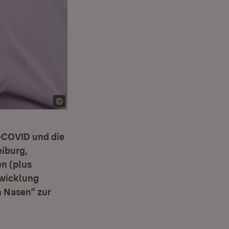
-COVID und die
eiburg,
n (plus
twicklung
n Nasen“ zur