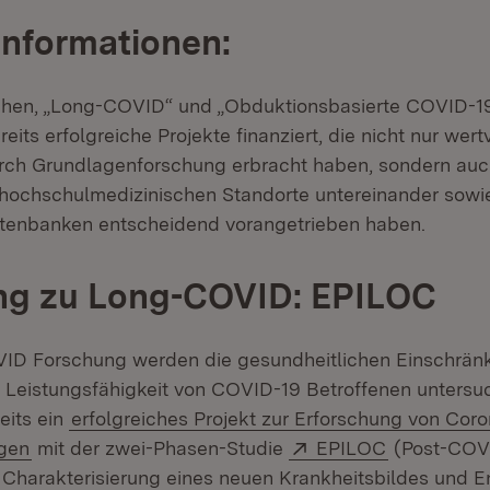
Informationen:
ichen, „Long-COVID“ und „Obduktionsbasierte COVID-1
eits erfolgreiche Projekte finanziert, die nicht nur wert
rch Grundlagenforschung erbracht haben, sondern auc
hochschulmedizinischen Standorte untereinander sow
atenbanken entscheidend vorangetrieben haben.
ng zu Long-COVID: EPILOC
VID Forschung werden die gesundheitlichen Einschrän
d Leistungsfähigkeit von COVID-19 Betroffenen untersu
eits ein
erfolgreiches Projekt zur Erforschung von Cor
Extern:
(Öffnet in 
gen
mit der zwei-Phasen-Studie
EPILOC
(Post-COV
Charakterisierung eines neuen Krankheitsbildes und E