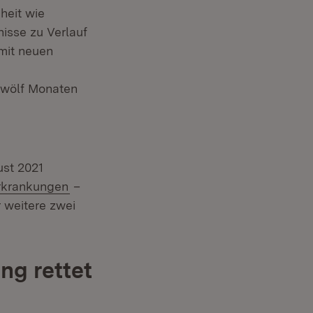
heit wie
nisse zu Verlauf
mit neuen
zwölf Monaten
ust 2021
erkrankungen
–
r weitere zwei
ng rettet