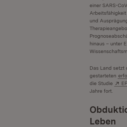
einer SARS-CoV-
Arbeitsfähigkeit
und Ausprägung
Therapieangebot
Prognoseabschä
hinaus – unter E
Wissenschaftsmi
Das Land setzt 
gestarteten
erf
Ex
die Studie
E
Jahre fort.
Obduktio
Leben