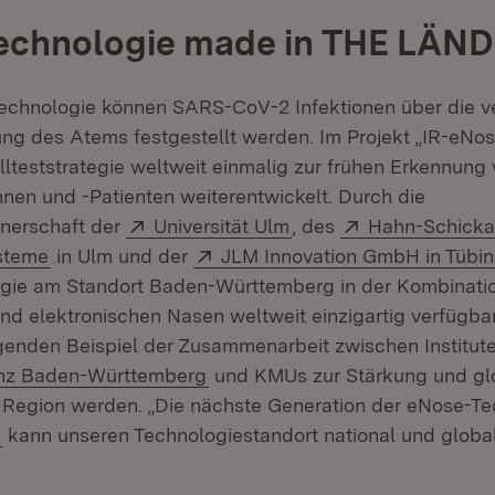
echnologie made in THE LÄND
echnologie können SARS-CoV-2 Infektionen über die v
 des Atems festgestellt werden. Im Projekt „IR-eNos
teststrategie weltweit einmalig zur frühen Erkennung
nen und -Patienten weiterentwickelt. Durch die
Extern:
(Öffnet in neuem Fenst
Extern:
nerschaft der
Universität Ulm
, des
Hahn-Schickar
(Öffnet in neuem Fenster)
Extern:
steme
in Ulm und der
JLM Innovation GmbH in Tübi
gie am Standort Baden-Württemberg in der Kombinatio
nd elektronischen Nasen weltweit einzigartig verfügbar
enden Beispiel der Zusammenarbeit zwischen Institut
(Öffnet in neuem Fenster)
ianz Baden-Württemberg
und KMUs zur Stärkung und gl
r Region werden. „Die nächste Generation der eNose-T
(Öffnet in neuem Fenster)
D
kann unseren Technologiestandort national und global 