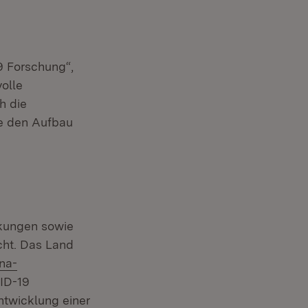
9 Forschung“,
volle
h die
ie den Aufbau
kungen sowie
cht. Das Land
ona-
neuem Fenster)
ID-19
ntwicklung einer