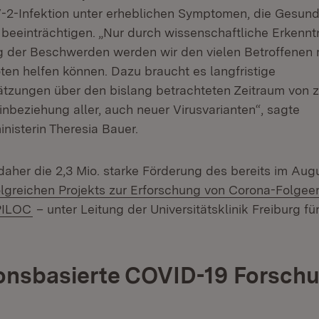
2-Infektion unter erheblichen Symptomen, die Gesund
 beeinträchtigen. „Nur durch wissenschaftliche Erkennt
 der Beschwerden werden wir den vielen Betroffenen 
en helfen können. Dazu braucht es langfristige
tzungen über den bislang betrachteten Zeitraum von 
inbeziehung aller, auch neuer Virusvarianten“, sagte
nisterin Theresia Bauer.
daher die 2,3 Mio. starke Förderung des bereits im Aug
olgreichen Projekts zur Erforschung von Corona-Folge
tern:
(Öffnet in neuem Fenster)
PILOC
– unter Leitung der Universitätsklinik Freiburg fü
nsbasierte COVID-19 Forschu