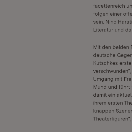
facettenreich u
folgen einer off
sein. Nino Hara
Literatur und das
Mit den beiden 
deutsche Gegenw
Kutschkes erste
verschwunden“, 
Umgang mit Frem
Mund und führt v
damit ein aktuel
ihrem ersten Th
knappen Szenen
Theaterfiguren“,