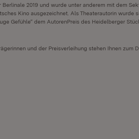
r Berlinale 2019 und wurde unter anderem mit dem Sekt
tsches Kino ausgezeichnet. Als Theaterautorin wurde si
luge Gefühle“ dem AutorenPreis des Heidelberger Stü
trägerinnen und der Preisverleihung stehen Ihnen zum
m Fenster)