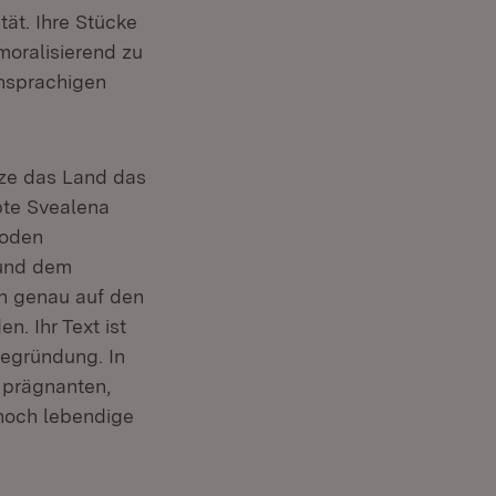
ät. Ihre Stücke
moralisierend zu
chsprachigen
tze das Land das
bte Svealena
boden
 und dem
n genau auf den
n. Ihr Text ist
 Begründung. In
n prägnanten,
noch lebendige