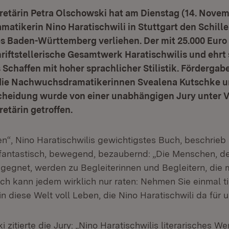
retärin Petra Olschowski hat am Dienstag (14. Novem
matikerin Nino Haratischwili in Stuttgart den Schill
s Baden-Württemberg verliehen. Der mit 25.000 Euro 
riftstellerische Gesamtwerk Haratischwilis und ehrt s
 Schaffen mit hoher sprachlicher Stilistik. Fördergabe
 die Nachwuchsdramatikerinnen Svealena Kutschke 
cheidung wurde von einer unabhängigen Jury unter Vo
etärin getroffen.
n“, Nino Haratischwilis gewichtigstes Buch, beschrieb 
fantastisch, bewegend, bezaubernd: „Die Menschen, d
egnet, werden zu Begleiterinnen und Begleitern, die 
Ich kann jedem wirklich nur raten: Nehmen Sie einmal ti
in diese Welt voll Leben, die Nino Haratischwili da für u
 zitierte die Jury: „Nino Haratischwilis literarisches Wer