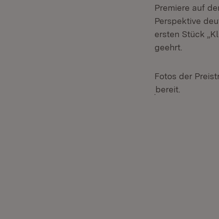
Premiere auf de
Perspektive deu
ersten Stück „K
geehrt.
Fotos der Preis
(Öffnet in neue
bereit.