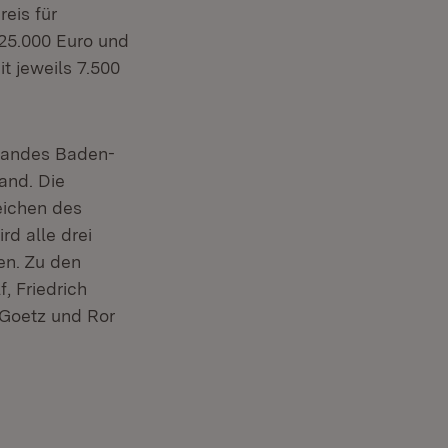
eis für
25.000 Euro und
t jeweils 7.500
 Landes Baden-
and. Die
eichen des
rd alle drei
en. Zu den
, Friedrich
 Goetz und Ror