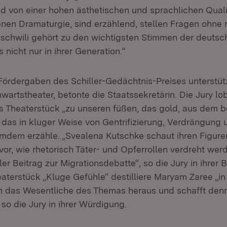
nd von einer hohen ästhetischen und sprachlichen Qualit
enen Dramaturgie, sind erzählend, stellen Fragen ohne 
tischwili gehört zu den wichtigsten Stimmen der deuts
 nicht nur in ihrer Generation.“
Fördergaben des Schiller-Gedächtnis-Preises unterstü
artstheater, betonte die Staatssekretärin. Die Jury lo
s Theaterstück „zu unseren füßen, das gold, aus dem 
das in kluger Weise von Gentrifizierung, Verdrängung
dem erzähle. „Svealena Kutschke schaut ihren Figure
or, wie rhetorisch Täter- und Opferrollen verdreht werde
ler Beitrag zur Migrationsdebatte“, so die Jury in ihrer
eaterstück „Kluge Gefühle“ destilliere Maryam Zaree „i
 das Wesentliche des Themas heraus und schafft den
 so die Jury in ihrer Würdigung.