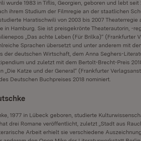
li wurde 1983 in Tiflis, Georgien, geboren und lebt seit
ch ihrem Studium der Filmregie an der staatlichen Schu
s studierte Haratischwili von 2003 bis 2007 Theaterregie 
 in Hamburg. Sie ist preisgekrönte Theaterautorin, -re
ilienepos „Das achte Leben (Für Brilka)“ (Frankfurter V
ahlreiche Sprachen übersetzt und unter anderem mit dem
es der deutschen Wirtschaft, dem Anna Seghers-Literat
tipendium und zuletzt mit dem Bertolt-Brecht-Preis 20
n „Die Katze und der General“ (Frankfurter Verlagsanst
t des Deutschen Buchpreises 2018 nominiert.
utschke
ke, 1977 in Lübeck geboren, studierte Kulturwissensch
hat drei Romane veröffentlicht, zuletzt „Stadt aus Rauc
literarische Arbeit erhielt sie verschiedene Auszeichnu
er anderem den Open Mike der Literaturwerkstatt Berlin,