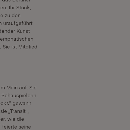
n. Ihr Stück,
de zu den
 uraufgeführt.
ldender Kunst
as emphatischen
Sie ist Mitglied
m Main auf. Sie
 Schauspielerin,
Blocks“ gewann
ie „Transit“,
er, wie die
 feierte seine