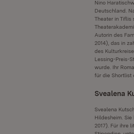
Nino Haratischwi
Deutschland. Na
Theater in Tifli
Theaterakademie
Autorin des Fam
2014), das in z
des Kulturkreis
Lessing-Preis-S
wurde. Ihr Roma
für die Shortlis
Svealena K
Svealena Kutsch
Hildesheim. Sie 
2017). Für ihre 
Stipendien, unt