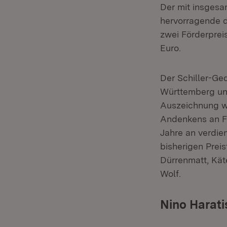
Der mit insgesa
hervorragende d
zwei Förderpreis
Euro.
Der Schiller-Ge
Württemberg und
Auszeichnung wu
Andenkens an Fri
Jahre an verdie
bisherigen Preis
Dürrenmatt, Kät
Wolf.
Nino Harati