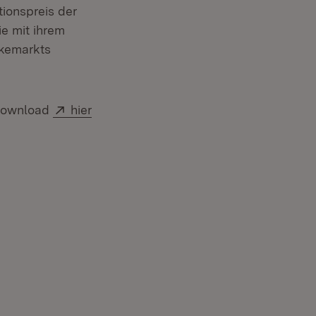
ionspreis der
e mit ihrem
ckemarkts
Extern:
 Download
hier