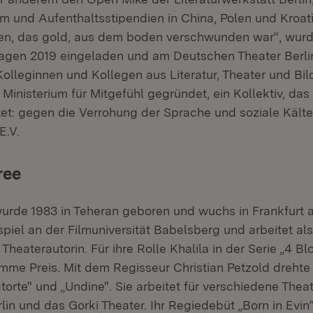
m und Aufenthaltsstipendien in China, Polen und Kroatie
en, das gold, aus dem boden verschwunden war“, wur
agen 2019 eingeladen und am Deutschen Theater Berlin
lleginnen und Kollegen aus Literatur, Theater und Bi
 Ministerium für Mitgefühl gegründet, ein Kollektiv, d
et: gegen die Verrohung der Sprache und soziale Kälte. 
E.V.
ree
rde 1983 in Teheran geboren und wuchs in Frankfurt a
piel an der Filmuniversität Babelsberg und arbeitet als
Theaterautorin. Für ihre Rolle Khalila in der Serie „4 
mme Preis. Mit dem Regisseur Christian Petzold drehte s
Tatorte" und „Undine". Sie arbeitet für verschiedene Theat
n und das Gorki Theater. Ihr Regiedebüt „Born in Evin“