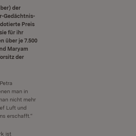
ber) der
er-Gedächtnis-
dotierte Preis
ie für ihr
n über je 7.500
und Maryam
rsitz der
Petra
enen man in
man nicht mehr
ef Luft und
ns erschafft.“
k ist