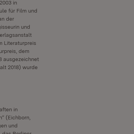
 2003 in
le für Film und
an der
gisseurin und
erlagsanstalt
 Literaturpreis
urpreis, dem
18 ausgezeichnet
alt 2018) wurde
aften in
h“ (Eichborn,
ngen und
 das Berliner