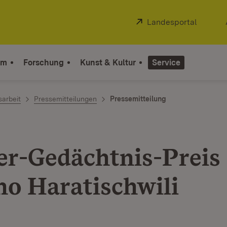
Extern:
Landesportal
(Öffnet
um
Forschung
Kunst & Kultur
Service
sarbeit
Pressemitteilungen
Pressemitteilung
ler-Gedächtnis-Preis
no Haratischwili