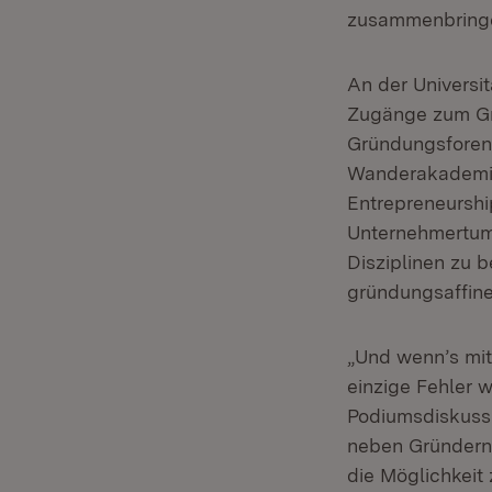
zusammenbringen
An der Universi
Zugänge zum Grü
Gründungsforen 
Wanderakademie 
Entrepreneurshi
Unternehmertum 
Disziplinen zu b
gründungsaffine
„Und wenn’s mit 
einzige Fehler w
Podiumsdiskussi
neben Gründern a
die Möglichkeit