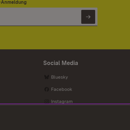
er-Anmeldung
Newsletter 
Social Media
Bluesky
Facebook
Instagram
LinkedIn
Social Wall