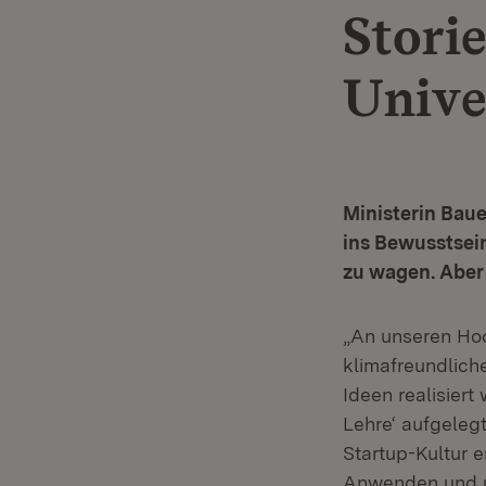
Storie
Unive
Ministerin Baue
ins Bewusstsein
zu wagen. Aber 
„An unseren Hoc
klimafreundlich
Ideen realisier
Lehre‘ aufgeleg
Startup-Kultur e
Anwenden und u