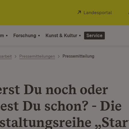
Extern:
Landesportal
(Öffnet
um
Forschung
Kunst & Kultur
Service
sarbeit
Pressemitteilungen
Pressemitteilung
erst Du noch oder
est Du schon? - Die
staltungsreihe „Star