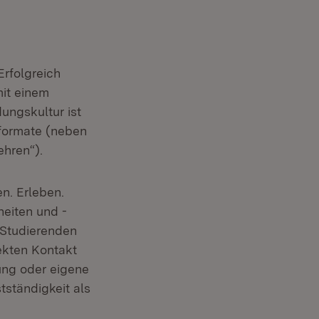
rfolgreich
it einem
ungskultur ist
rformate (neben
ehren“).
n. Erleben.
heiten und -
n Studierenden
ekten Kontakt
ung oder eigene
tständigkeit als