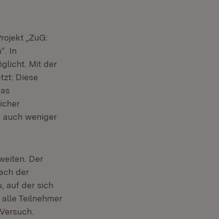
rojekt „ZuG:
. In
licht. Mit der
zt: Diese
das
icher
 - auch weniger
weiten. Der
Nach der
 auf der sich
 alle Teilnehmer
 Versuch.