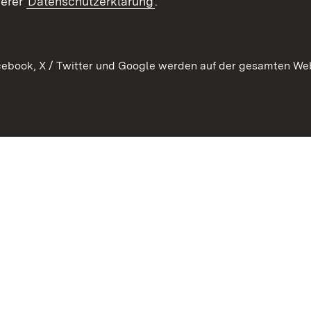
serer
Datenschutzerklärung
.
Ausschreibungen
tur
ebook, X / Twitter und Google werden auf der gesamten Webs
Kontakt
Benutzungshinweise
Datens