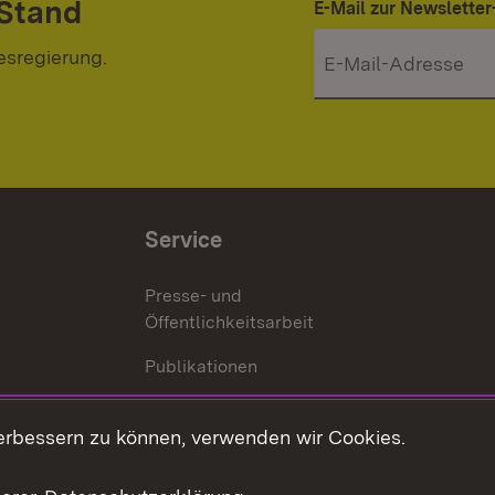
 Stand
E-Mail zur Newslett
esregierung.
Service
Presse- und
Öffentlichkeitsarbeit
Publikationen
Kontakt
es
erbessern zu können, verwenden wir Cookies.
Mediathek