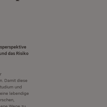
fsperspektive
und das Risiko
r
n. Damit diese
Studium und
 eine lebendige
orschen,
gene Wege zu