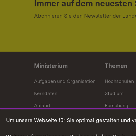
Immer auf dem neuesten
Abonnieren Sie den Newsletter der Land
Ministerium
Themen
Aufgaben und Organisation
Hochschulen
Kerndaten
Studium
Anfahrt
Forschung
International
Um unsere Webseite für Sie optimal gestalten und v
Europa