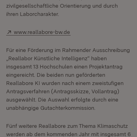
zivilgesellschaftliche Orientierung und durch
ihren Laborcharakter.
Extern:
(Öffnet in neuem Fenster)
www.reallabore-bw.de
Für eine Förderung im Rahmender Ausschreibung
„Reallabor Künstliche Intelligenz“ haben
insgesamt 13 Hochschulen einen Projektantrag
eingereicht. Die beiden nun geförderten
Reallabore KI wurden nach einem zweistufigen
Antragsverfahren (Antragsskizze, Vollantrag)
ausgewählt. Die Auswahl erfolgte durch eine
unabhängige Gutachterkommission.
Fünf weitere Reallabore zum Thema Klimaschutz
werden ab dem kommenden Jahr mit insgesamt 6