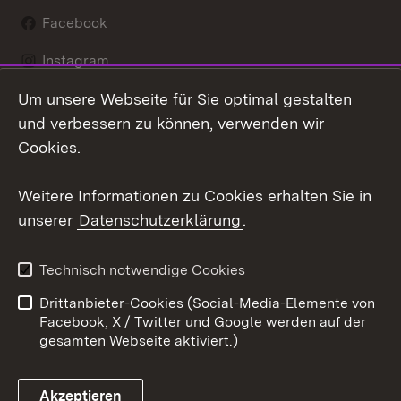
Facebook
Instagram
Um unsere Webseite für Sie optimal gestalten
LinkedIn
und verbessern zu können, verwenden wir
Social Wall
Cookies.
Youtube
Weitere Informationen zu Cookies erhalten Sie in
unserer
Datenschutzerklärung
.
Zum 
Kontakt
Benutzungshinweise
Technisch notwendige Cookies
Datenschutz
Barrierefreiheit
Drittanbieter-Cookies (Social-Media-Elemente von
Impressum
Cookies
Facebook, X / Twitter und Google werden auf der
gesamten Webseite aktiviert.)
Akzeptieren