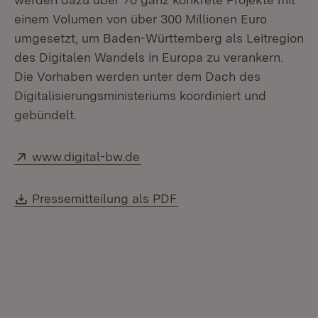
einem Volumen von über 300 Millionen Euro
umgesetzt, um Baden-Württemberg als Leitregion
des Digitalen Wandels in Europa zu verankern.
Die Vorhaben werden unter dem Dach des
Digitalisierungsministeriums koordiniert und
gebündelt.
Extern:
(Öffnet in neuem Fenster)
www.digital-bw.de
Download:
(Öffnet in neuem Fenste
Pressemitteilung als PDF