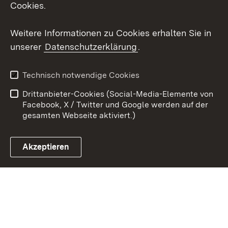
Cookies.
Youtube
Weitere Informationen zu Cookies erhalten Sie in
unserer
Datenschutzerklärung
.
Zum 
Kontakt
Benutzungshinweise
Technisch notwendige Cookies
Datenschutz
Barrierefreiheit
Drittanbieter-Cookies (Social-Media-Elemente von
Impressum
Cookies
Facebook, X / Twitter und Google werden auf der
gesamten Webseite aktiviert.)
Akzeptieren
Link zum Landesportal