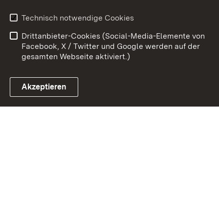
Kontakt
Benutzungshinweise
Technisch notwendige Cookies
Datenschutz
Barrierefreiheit
Drittanbieter-Cookies (Social-Media-Elemente von
Impressum
Cookies
Facebook, X / Twitter und Google werden auf der
gesamten Webseite aktiviert.)
Akzeptieren
Link zum Landesportal