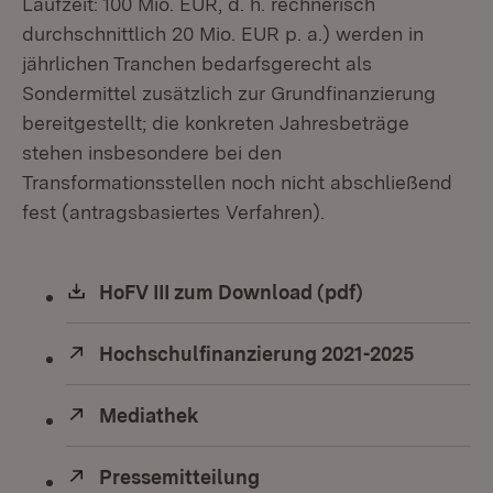
Laufzeit: 100 Mio. EUR, d. h. rechnerisch
durchschnittlich 20 Mio. EUR p. a.) werden in
jährlichen Tranchen bedarfsgerecht als
Sondermittel zusätzlich zur Grundfinanzierung
bereitgestellt; die konkreten Jahresbeträge
stehen insbesondere bei den
Transformationsstellen noch nicht abschließend
fest (antragsbasiertes Verfahren).
Download:
HoFV III zum Download (pdf)
(Öffnet in ne
Extern:
Hochschulfinanzierung 2021-2025
(Öffnet 
Extern:
Mediathek
(Öffnet in neuem Fenster)
Extern:
Pressemitteilung
(Öffnet in neuem Fenster