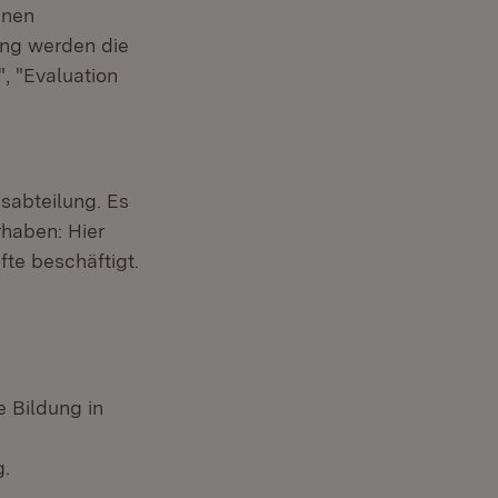
inen
ung werden die
, "Evaluation
nsabteilung. Es
rhaben: Hier
fte beschäftigt.
e Bildung in
g.