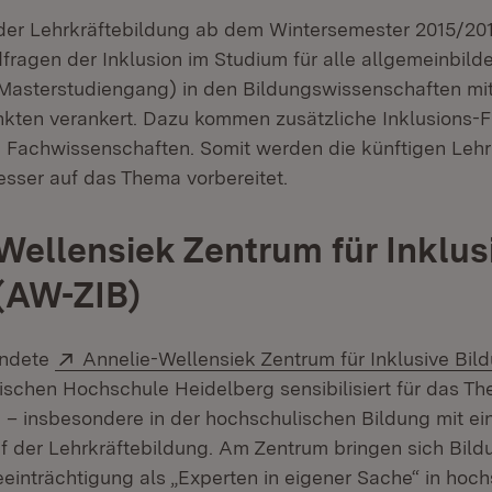
der Lehrkräftebildung ab dem Wintersemester 2015/20
dfragen der Inklusion im Studium für alle allgemeinbil
Masterstudiengang) in den Bildungswissenschaften mi
ten verankert. Dazu kommen zusätzliche Inklusions-F
n Fachwissenschaften. Somit werden die künftigen Lehrk
sser auf das Thema vorbereitet.
Wellensiek Zentrum für Inklus
(AW-ZIB)
Extern:
ündete
Annelie-Wellensiek Zentrum für Inklusive Bi
schen Hochschule Heidelberg sensibilisiert für das Th
 – insbesondere in der hochschulischen Bildung mit e
 der Lehrkräftebildung. Am Zentrum bringen sich Bild
eeinträchtigung als „Experten in eigener Sache“ in hoc