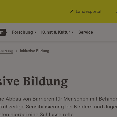
Extern:
Landesportal
(Öffnet
um
Forschung
Kunst & Kultur
Service
ebildung
Inklusive Bildung
sive Bildung
che Abbau von Barrieren für Menschen mit Behin
 frühzeitige Sensibilisierung bei Kindern und Juge
elen hierbei eine Schlüsselrolle.