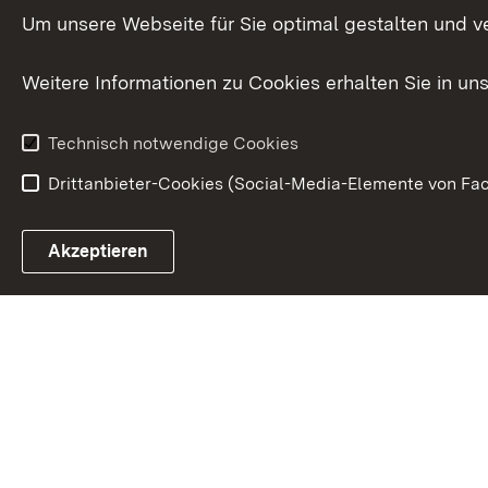
International
Um unsere Webseite für Sie optimal gestalten und v
Europa
Weitere Informationen zu Cookies erhalten Sie in un
Kunst und Kul
Technisch notwendige Cookies
Drittanbieter-Cookies (Social-Media-Elemente von Fac
Link zum Landesportal
Akzeptieren