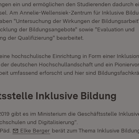
ngen ein und ermöglichen den Studierenden dadurch e
el. Am Annelie-Wellensiek-Zentrum für Inklusive Bild
ben "Untersuchung der Wirkungen der Bildungsarbeit"
cklung der Bildungsangebote" sowie "Evaluation und
g der Qualifizierung" bearbeitet.
 eine hochschulische Einrichtung in Form einer Inklusio
n der deutschen Hochschullandschaft und ein Pioniervo
beit umfassend erforscht und hier sind Bildungsfachkrä
sstelle Inklusive Bildung
19 gibt es im Ministerium die Geschäftsstelle Inklusiv
chschulen und Digitalisierung“.
E-Mail:
 Päd.
Elke Berger
berät zum Thema Inklusive Bildun