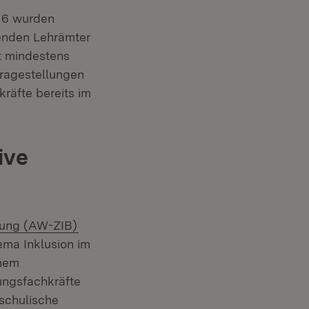
16 wurden
denden Lehrämter
t mindestens
ragestellungen
räfte bereits im
ive
(Öffnet in neuem Fenster)
ldung (AW-ZIB)
ema Inklusion im
inem
ungsfachkräfte
hschulische