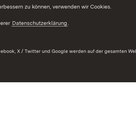
es
erbessern zu können, verwenden wir Cookies.
Mediathek
serer
Datenschutzerklärung
.
Ausschreibungen
tur
ebook, X / Twitter und Google werden auf der gesamten Webs
Kontakt
Benutzungshinweise
Datens