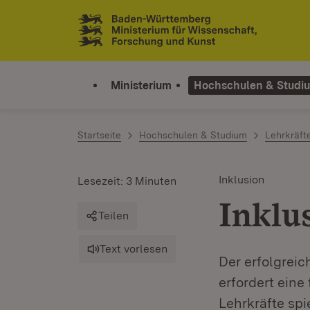
Zum Inhalt springen
Link zur Startseite
Ministerium
Hochschulen & Studi
Startseite
Hochschulen & Studium
Lehrkräft
Inklusion
Lesezeit: 3 Minuten
Inklu
Teilen
Text vorlesen
Der erfolgrei
erfordert eine
Lehrkräfte spi