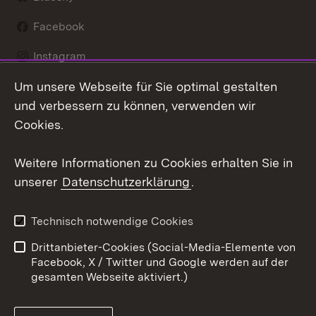
Facebook
Instagram
Um unsere Webseite für Sie optimal gestalten
LinkedIn
und verbessern zu können, verwenden wir
Social Wall
Cookies.
Youtube
Weitere Informationen zu Cookies erhalten Sie in
unserer
Datenschutzerklärung
.
Zum 
Kontakt
Benutzungshinweise
Technisch notwendige Cookies
Datenschutz
Barrierefreiheit
Drittanbieter-Cookies (Social-Media-Elemente von
Impressum
Cookies
Facebook, X / Twitter und Google werden auf der
gesamten Webseite aktiviert.)