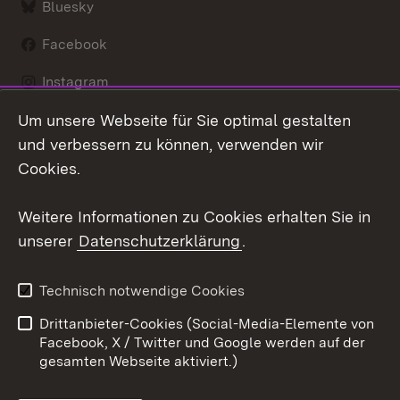
Bluesky
Facebook
Instagram
Um unsere Webseite für Sie optimal gestalten
LinkedIn
und verbessern zu können, verwenden wir
Social Wall
Cookies.
Youtube
Weitere Informationen zu Cookies erhalten Sie in
unserer
Datenschutzerklärung
.
Zum 
Kontakt
Benutzungshinweise
Technisch notwendige Cookies
Datenschutz
Barrierefreiheit
Drittanbieter-Cookies (Social-Media-Elemente von
Impressum
Cookies
Facebook, X / Twitter und Google werden auf der
gesamten Webseite aktiviert.)