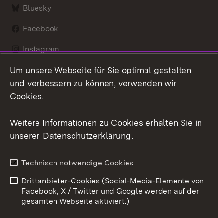
Bluesky
Facebook
Instagram
Um unsere Webseite für Sie optimal gestalten
LinkedIn
und verbessern zu können, verwenden wir
Social Wall
Cookies.
Youtube
Weitere Informationen zu Cookies erhalten Sie in
unserer
Datenschutzerklärung
.
Zum 
Kontakt
Benutzungshinweise
Technisch notwendige Cookies
Datenschutz
Barrierefreiheit
Drittanbieter-Cookies (Social-Media-Elemente von
Impressum
Cookies
Facebook, X / Twitter und Google werden auf der
gesamten Webseite aktiviert.)