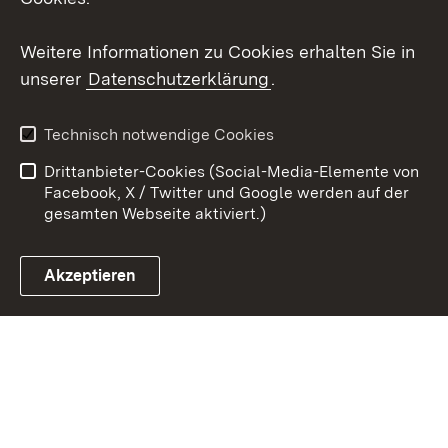
Youtube
Weitere Informationen zu Cookies erhalten Sie in
unserer
Datenschutzerklärung
.
Zum 
Kontakt
Benutzungshinweise
Technisch notwendige Cookies
Datenschutz
Barrierefreiheit
Drittanbieter-Cookies (Social-Media-Elemente von
Impressum
Cookies
Facebook, X / Twitter und Google werden auf der
gesamten Webseite aktiviert.)
Akzeptieren
Link zum Landesportal