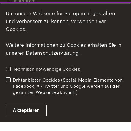
Instagram
Um unsere Webseite für Sie optimal gestalten
LinkedIn
und verbessern zu können, verwenden wir
Social Wall
Cookies.
Youtube
Weitere Informationen zu Cookies erhalten Sie in
unserer
Datenschutzerklärung
.
Zum 
Kontakt
Benutzungshinweise
Technisch notwendige Cookies
Datenschutz
Barrierefreiheit
Drittanbieter-Cookies (Social-Media-Elemente von
Impressum
Cookies
Facebook, X / Twitter und Google werden auf der
gesamten Webseite aktiviert.)
Akzeptieren
Link zum Landesportal