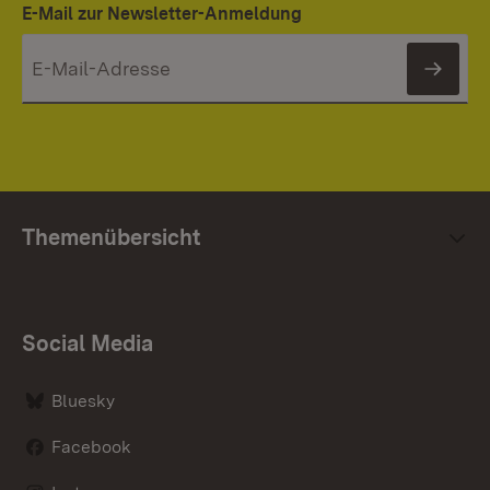
E-Mail zur Newsletter-Anmeldung
News
Themenübersicht
Social Media
Bluesky
Facebook