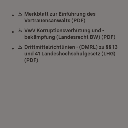
Download:
Merkblatt zur Einführung des
Vertrauensanwalts (PDF)
(Öffnet in neuem 
Download:
VwV Korruptionsverhütung und -
bekämpfung (Landesrecht BW) (PDF)
(Öffn
Download:
Drittmittelrichtlinien - (DMRL) zu §§ 13
und 41 Landeshochschulgesetz (LHG)
(PDF)
(Öffnet in neuem Fenster)