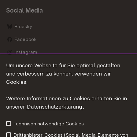
Social Media
Bluesky
Facebook
Instagram
Um unsere Webseite für Sie optimal gestalten
LinkedIn
und verbessern zu können, verwenden wir
Social Wall
Cookies.
Youtube
Weitere Informationen zu Cookies erhalten Sie in
unserer
Datenschutzerklärung
.
Zum 
Kontakt
Benutzungshinweise
Technisch notwendige Cookies
Datenschutz
Barrierefreiheit
Drittanbieter-Cookies (Social-Media-Elemente von
Impressum
Cookies