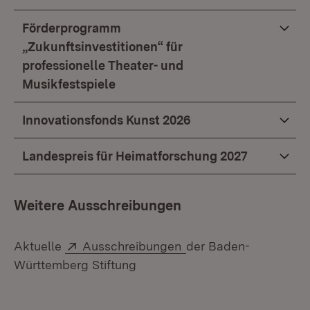
Förderprogramm
„Zukunftsinvestitionen“ für
professionelle Theater- und
Musikfestspiele
Innovationsfonds Kunst 2026
Landespreis für Heimatforschung 2027
Weitere Ausschreibungen
Extern:
(Öffnet in neuem Fens
Aktuelle
Ausschreibungen
der Baden-
Württemberg Stiftung