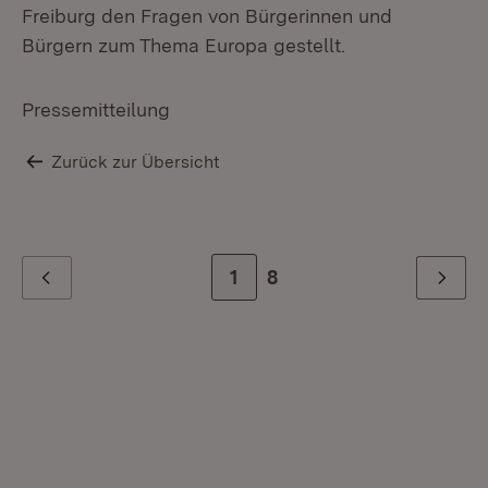
Freiburg den Fragen von Bürgerinnen und
Bürgern zum Thema Europa gestellt.
Pressemitteilung
Zurück zur Übersicht
Zur Seite
1
Zur letzten Seite
8
Zurück
Weiter