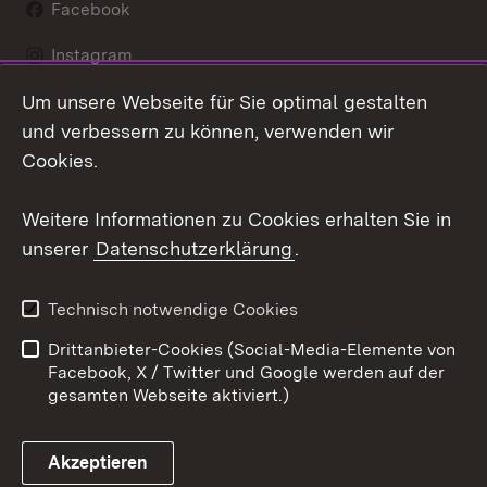
Facebook
Instagram
Um unsere Webseite für Sie optimal gestalten
LinkedIn
und verbessern zu können, verwenden wir
Social Wall
Cookies.
Youtube
Weitere Informationen zu Cookies erhalten Sie in
unserer
Datenschutzerklärung
.
Zum 
Kontakt
Benutzungshinweise
Technisch notwendige Cookies
Datenschutz
Barrierefreiheit
Drittanbieter-Cookies (Social-Media-Elemente von
Impressum
Cookies
Facebook, X / Twitter und Google werden auf der
gesamten Webseite aktiviert.)
Akzeptieren
Link zum Landesportal