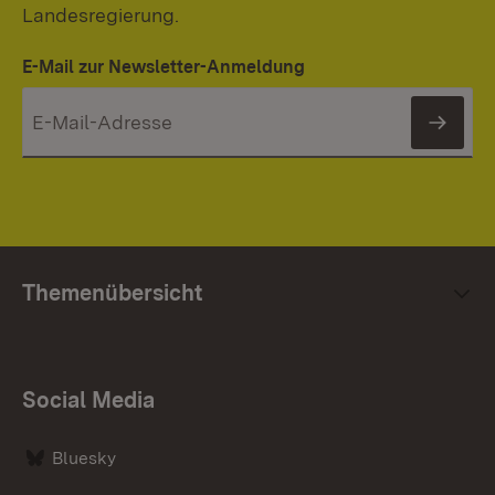
Landesregierung.
E-Mail zur Newsletter-Anmeldung
News
Themenübersicht
Social Media
Bluesky