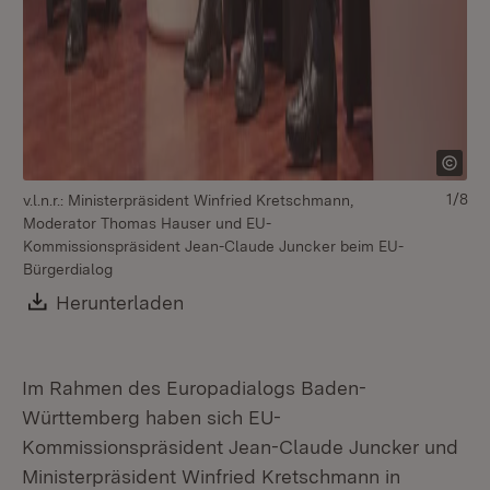
1/8
v.l.n.r.: Ministerpräsident Winfried Kretschmann,
v.l
Moderator Thomas Hauser und EU-
Mo
Kommissionspräsident Jean-Claude Juncker beim EU-
Ko
Bürgerdialog
Bü
Download:
Herunterladen
(Öffnet in neuem Fenster)
Im Rahmen des Europadialogs Baden-
Württemberg haben sich EU-
Kommissionspräsident Jean-Claude Juncker und
Ministerpräsident Winfried Kretschmann in