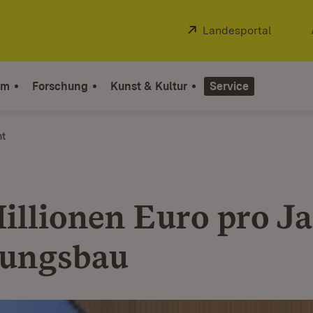
Extern:
Landesportal
(Öffnet
um
Forschung
Kunst & Kultur
Service
ht
illionen Euro pro Ja
ungsbau