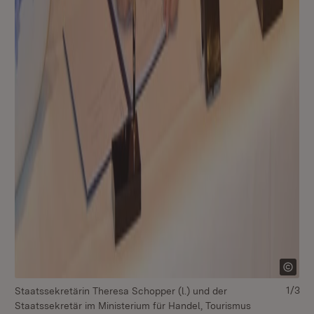
1/3
Staatssekretärin Theresa Schopper (l.) und der
St
Staatssekretär im Ministerium für Handel, Tourismus
St