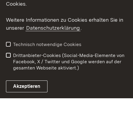
Social Wall
Cookies.
Youtube
Weitere Informationen zu Cookies erhalten Sie in
unserer
Datenschutzerklärung
.
Zum 
Kontakt
Benutzungshinweise
Technisch notwendige Cookies
Datenschutz
Barrierefreiheit
Drittanbieter-Cookies (Social-Media-Elemente von
Impressum
Cookies
Facebook, X / Twitter und Google werden auf der
gesamten Webseite aktiviert.)
Akzeptieren
Link zum Landesportal