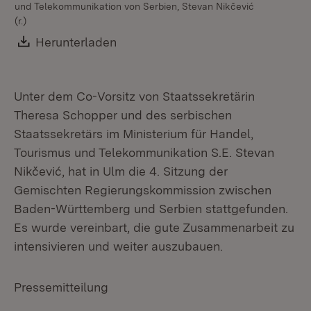
und Telekommunikation von Serbien, Stevan Nikčević
un
(r.)
(r.)
Download:
Herunterladen
(Öffnet in neuem Fenster)
Unter dem Co-Vorsitz von Staatssekretärin
Theresa Schopper und des serbischen
Staatssekretärs im Ministerium für Handel,
Tourismus und Telekommunikation S.E. Stevan
Nikčević, hat in Ulm die 4. Sitzung der
Gemischten Regierungskommission zwischen
Baden-Württemberg und Serbien stattgefunden.
Es wurde vereinbart, die gute Zusammenarbeit zu
intensivieren und weiter auszubauen.
Pressemitteilung