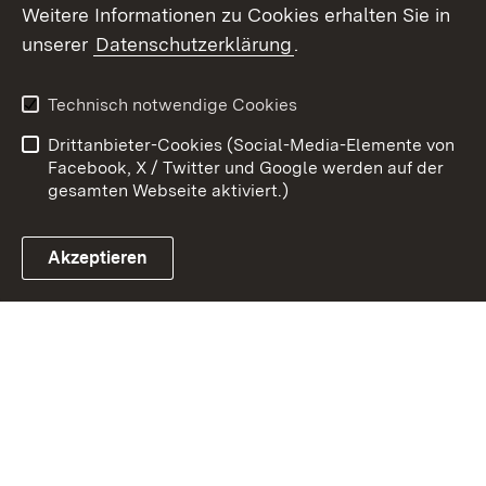
Weitere Informationen zu Cookies erhalten Sie in
unserer
Datenschutzerklärung
.
Zum 
Kontakt
Benutzungshinweise
Technisch notwendige Cookies
Datenschutz
Barrierefreiheit
Drittanbieter-Cookies (Social-Media-Elemente von
Impressum
Cookies
Facebook, X / Twitter und Google werden auf der
gesamten Webseite aktiviert.)
Akzeptieren
Link zum Landesportal