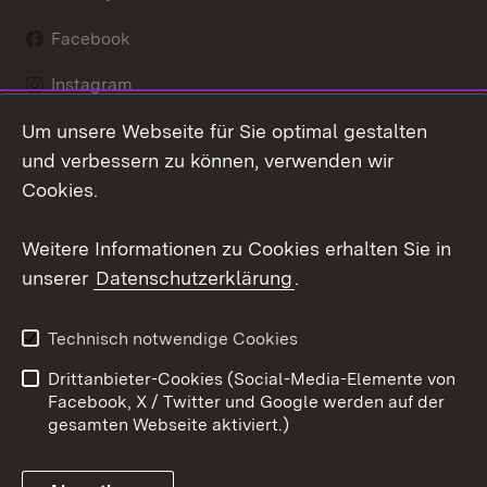
Facebook
Instagram
Um unsere Webseite für Sie optimal gestalten
LinkedIn
und verbessern zu können, verwenden wir
Social Wall
Cookies.
Youtube
Weitere Informationen zu Cookies erhalten Sie in
unserer
Datenschutzerklärung
.
Zum 
Kontakt
Benutzungshinweise
Technisch notwendige Cookies
Datenschutz
Barrierefreiheit
Drittanbieter-Cookies (Social-Media-Elemente von
Impressum
Cookies
Facebook, X / Twitter und Google werden auf der
gesamten Webseite aktiviert.)