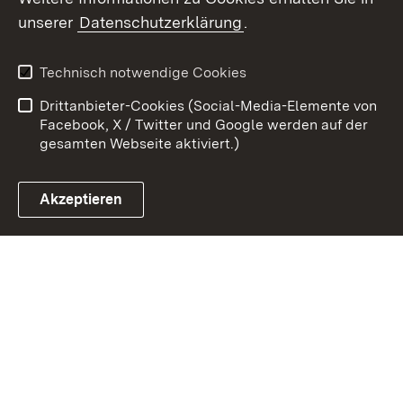
unserer
Datenschutzerklärung
.
Zum 
Kontakt
Benutzungshinweise
Technisch notwendige Cookies
Datenschutz
Barrierefreiheit
Drittanbieter-Cookies (Social-Media-Elemente von
Impressum
Cookies
Facebook, X / Twitter und Google werden auf der
gesamten Webseite aktiviert.)
Akzeptieren
Link zum Landesportal