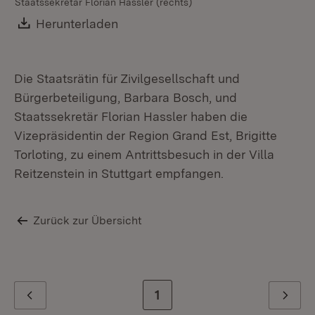
Staatssekretär Florian Hassler (rechts)
Download:
Herunterladen
(Öffnet in neuem Fenster)
Die Staatsrätin für Zivilgesellschaft und
Bürgerbeteiligung, Barbara Bosch, und
Staatssekretär Florian Hassler haben die
Vizepräsidentin der Region Grand Est, Brigitte
Torloting, zu einem Antrittsbesuch in der Villa
Reitzenstein in Stuttgart empfangen.
Zurück zur Übersicht
Zur letzten Seite
1
Zurück
Weiter