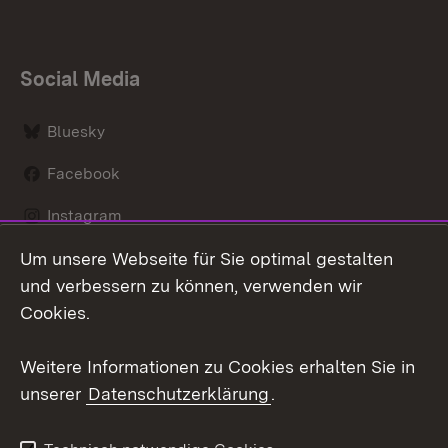
Social Media
Bluesky
Facebook
Instagram
Um unsere Webseite für Sie optimal gestalten
LinkedIn
und verbessern zu können, verwenden wir
Social Wall
Cookies.
Youtube
Weitere Informationen zu Cookies erhalten Sie in
unserer
Datenschutzerklärung
.
Zum 
Kontakt
Benutzungshinweise