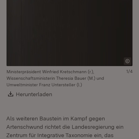
1/4
Ministerpräsident Winfried Kretschmann (r.),
Wissenschaftsministerin Theresia Bauer (M.) und
Umweltminister Franz Untersteller (l.)
Download:
Herunterladen
(Öffnet in neuem Fenster)
Als weiteren Baustein im Kampf gegen
Artenschwund richtet die Landesregierung ein
Zentrum für Integrative Taxonomie ein, das