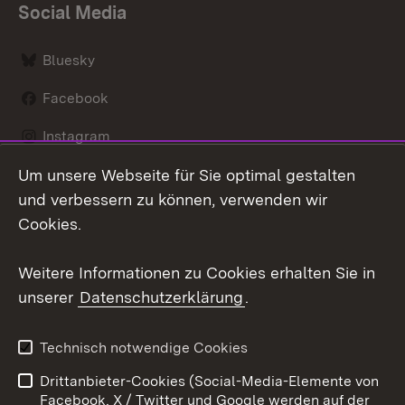
Social Media
Bluesky
Facebook
Instagram
Um unsere Webseite für Sie optimal gestalten
LinkedIn
und verbessern zu können, verwenden wir
Social Wall
Cookies.
Youtube
Weitere Informationen zu Cookies erhalten Sie in
unserer
Datenschutzerklärung
.
Zum 
Kontakt
Benutzungshinweise
Technisch notwendige Cookies
Datenschutz
Barrierefreiheit
Drittanbieter-Cookies (Social-Media-Elemente von
Impressum
Cookies
Facebook, X / Twitter und Google werden auf der