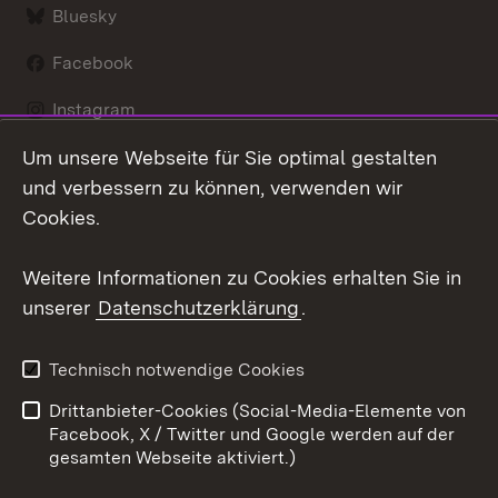
Bluesky
Facebook
Instagram
Um unsere Webseite für Sie optimal gestalten
LinkedIn
und verbessern zu können, verwenden wir
Social Wall
Cookies.
Youtube
Weitere Informationen zu Cookies erhalten Sie in
unserer
Datenschutzerklärung
.
Zum 
Kontakt
Benutzungshinweise
Technisch notwendige Cookies
Datenschutz
Barrierefreiheit
Drittanbieter-Cookies (Social-Media-Elemente von
Impressum
Cookies
Facebook, X / Twitter und Google werden auf der
gesamten Webseite aktiviert.)