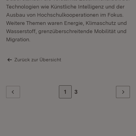
Technologien wie Künstliche Intelligenz und der
Ausbau von Hochschulkooperationen im Fokus.
Weitere Themen waren Energie, Klimaschutz und
Re
St
Wasserstoff, grenzüberschreitende Mobilität und
Mi
Migration.
Zurück zur Übersicht
Zur Seite
1
Zur letzten Seite
3
Zurück
Weiter