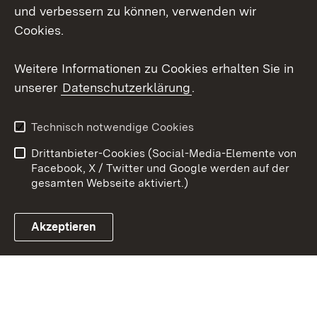
und verbessern zu können, verwenden wir
Social Wall
Cookies.
Youtube
Weitere Informationen zu Cookies erhalten Sie in
unserer
Datenschutzerklärung
.
Zum 
Kontakt
Benutzungshinweise
Technisch notwendige Cookies
Datenschutz
Barrierefreiheit
Drittanbieter-Cookies (Social-Media-Elemente von
Impressum
Cookies
Facebook, X / Twitter und Google werden auf der
gesamten Webseite aktiviert.)
Akzeptieren
Link zum Landesportal