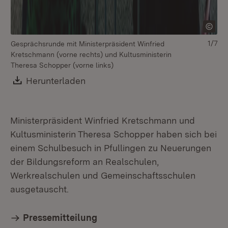
1/7
Gesprächsrunde mit Ministerpräsident Winfried
Em
Kretschmann (vorne rechts) und Kultusministerin
Pf
Theresa Schopper (vorne links)
Download:
Herunterladen
(Öffnet in neuem Fenster)
Ministerpräsident Winfried Kretschmann und
Kultusministerin Theresa Schopper haben sich bei
einem Schulbesuch in Pfullingen zu Neuerungen
der Bildungsreform an Realschulen,
Werkrealschulen und Gemeinschaftsschulen
ausgetauscht.
Pressemitteilung