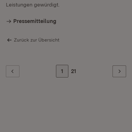
Leistungen gewürdigt.
Pressemitteilung
Zurück zur Übersicht
Zur Seite
1
Zur letzten Seite
21
Zurück
Weiter