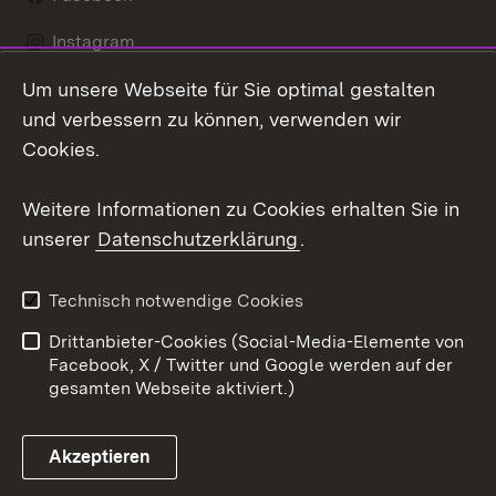
Instagram
Um unsere Webseite für Sie optimal gestalten
LinkedIn
und verbessern zu können, verwenden wir
Social Wall
Cookies.
Youtube
Weitere Informationen zu Cookies erhalten Sie in
unserer
Datenschutzerklärung
.
Zum 
Kontakt
Benutzungshinweise
Technisch notwendige Cookies
Datenschutz
Barrierefreiheit
Drittanbieter-Cookies (Social-Media-Elemente von
Impressum
Cookies
Facebook, X / Twitter und Google werden auf der
gesamten Webseite aktiviert.)
Akzeptieren
Link zum Landesportal