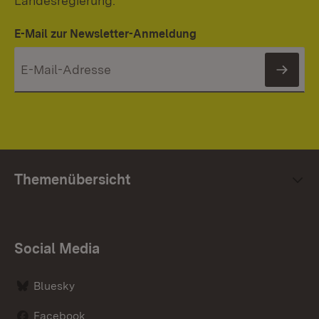
Landesregierung.
E-Mail zur Newsletter-Anmeldung
News
Themenübersicht
Social Media
Bluesky
Facebook