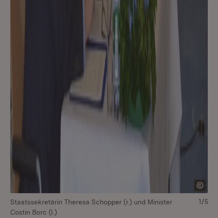
1/5
Staatssekretärin Theresa Schopper (r.) und Minister
St
Costin Borc (l.)
Cos