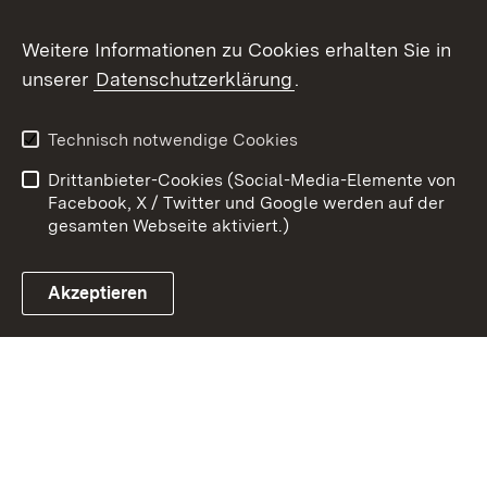
Youtube
Weitere Informationen zu Cookies erhalten Sie in
unserer
Datenschutzerklärung
.
Zum 
Kontakt
Benutzungshinweise
Technisch notwendige Cookies
Datenschutz
Barrierefreiheit
Drittanbieter-Cookies (Social-Media-Elemente von
Impressum
Cookies
Facebook, X / Twitter und Google werden auf der
gesamten Webseite aktiviert.)
Akzeptieren
Link zum Landesportal