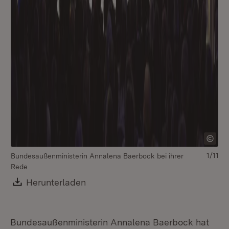
1/11
Bundesaußenministerin Annalena Baerbock bei ihrer
Mi
Rede
An
Download:
Herunterladen
(Öffnet in neuem Fenster)
Bundesaußenministerin Annalena Baerbock hat