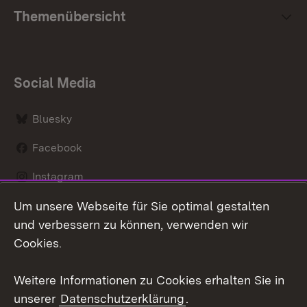
Themenübersicht
Social Media
Bluesky
Facebook
Instagram
Um unsere Webseite für Sie optimal gestalten
LinkedIn
und verbessern zu können, verwenden wir
Social Wall
Cookies.
Youtube
Weitere Informationen zu Cookies erhalten Sie in
Mi
di
unserer
Datenschutzerklärung
.
Zum 