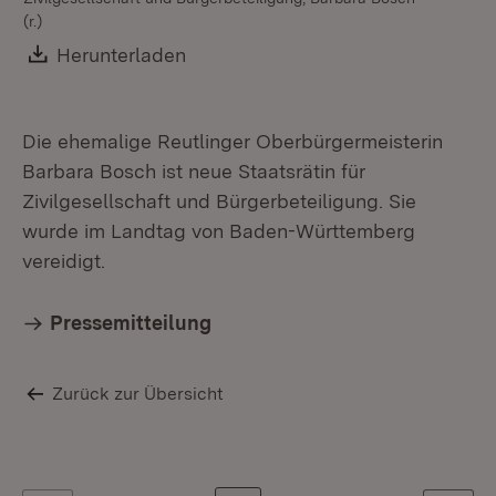
(r.)
Download:
Herunterladen
(Öffnet in neuem Fenster)
Die ehemalige Reutlinger Oberbürgermeisterin
Barbara Bosch ist neue Staatsrätin für
Zivilgesellschaft und Bürgerbeteiligung. Sie
wurde im Landtag von Baden-Württemberg
vereidigt.
Pressemitteilung
Zurück zur Übersicht