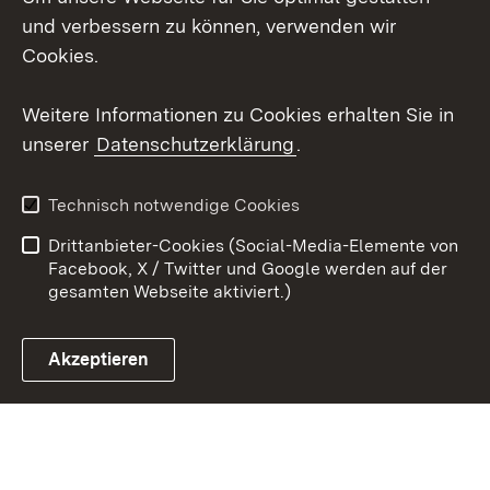
und verbessern zu können, verwenden wir
Social Wall
Cookies.
Youtube
Weitere Informationen zu Cookies erhalten Sie in
unserer
Datenschutzerklärung
.
Zum 
Kontakt
Benutzungshinweise
Technisch notwendige Cookies
Datenschutz
Barrierefreiheit
Drittanbieter-Cookies (Social-Media-Elemente von
Impressum
Cookies
Facebook, X / Twitter und Google werden auf der
gesamten Webseite aktiviert.)
Akzeptieren
Link zum Landesportal