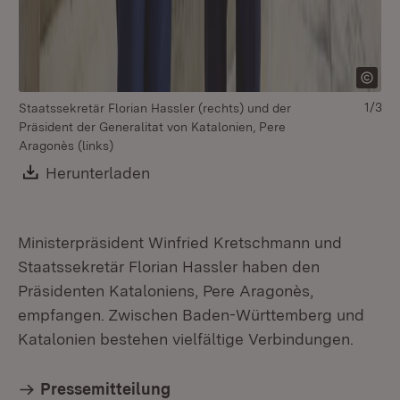
1/3
Staatssekretär Florian Hassler (rechts) und der
St
Präsident der Generalitat von Katalonien, Pere
Pr
Aragonès (links)
Ar
Download:
Herunterladen
(Öffnet in neuem Fenster)
Ministerpräsident Winfried Kretschmann und
Staatssekretär Florian Hassler haben den
Präsidenten Kataloniens, Pere Aragonès,
empfangen. Zwischen Baden-Württemberg und
Katalonien bestehen vielfältige Verbindungen.
Pressemitteilung