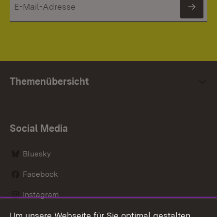
News
Themenübersicht
Social Media
Bluesky
Facebook
Instagram
Um unsere Webseite für Sie optimal gestalten
LinkedIn