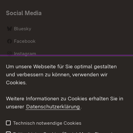
Social Media
Bluesky
Facebook
Instagram
Um unsere Webseite für Sie optimal gestalten
LinkedIn
und verbessern zu können, verwenden wir
Social Wall
Cookies.
Youtube
Weitere Informationen zu Cookies erhalten Sie in
unserer
Datenschutzerklärung
.
Zum 
Kontakt
Benutzungshinweise
Technisch notwendige Cookies
Datenschutz
Barrierefreiheit