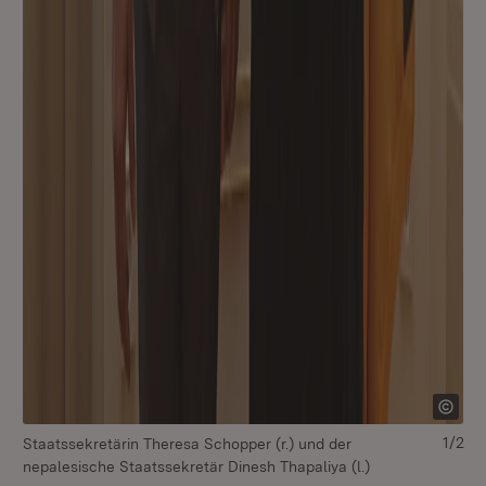
1/2
Staatssekretärin Theresa Schopper (r.) und der
Gr
nepalesische Staatssekretär Dinesh Thapaliya (l.)
(v