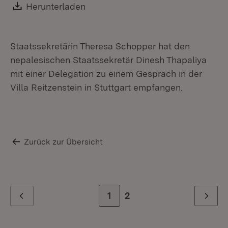
Din
Download:
Herunterladen
(Öffnet in neuem Fenster)
Staatssekretärin Theresa Schopper hat den
nepalesischen Staatssekretär Dinesh Thapaliya
mit einer Delegation zu einem Gespräch in der
Villa Reitzenstein in Stuttgart empfangen.
Zurück zur Übersicht
Zur Seite
1
Zur letzten Seite
2
Zurück
Weiter