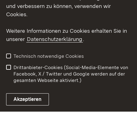
und verbessern zu können, verwenden wir
Social Wall
Cookies.
Youtube
Weitere Informationen zu Cookies erhalten Sie in
unserer
Datenschutzerklärung
.
Zum 
Kontakt
Benutzungshinweise
Technisch notwendige Cookies
Datenschutz
Barrierefreiheit
Drittanbieter-Cookies (Social-Media-Elemente von
Impressum
Cookies
Facebook, X / Twitter und Google werden auf der
gesamten Webseite aktiviert.)
Akzeptieren
Link zum Landesportal