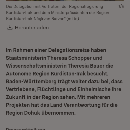
1/9
Die Delegation mit Vertretern der Regionalregierung
Kurdistan-Irak und dem Ministerpräsidenten der Region
Kurdistan-Irak Nêçîrvan Barzanî (mitte).
Download:
Herunterladen
(Öffnet in neuem Fenster)
Di
Im Rahmen einer Delegationsreise haben
Ku
Staatsministerin Theresa Schopper und
Mi
Wissenschaftsministerin Theresia Bauer die
Ba
Autonome Region Kurdistan-Irak besucht.
Baden-Württemberg trägt weiter dazu bei, dass
Vertriebene, Flüchtlinge und Einheimische ihre
Zukunft in der Region sehen. Mit mehreren
Projekten hat das Land Verantwortung für die
Region Dohuk übernommen.
Pressemitteilung