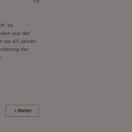
1/9
rt“ im
enden aus der
 vor elf Jahren
örderung der
.
Weiter