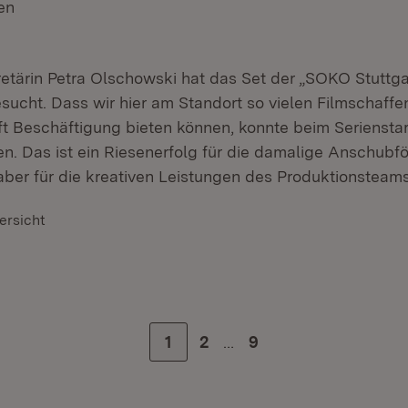
en
(Öffnet in neuem Fenster)
retärin Petra Olschowski hat das Set der „SOKO Stuttga
sucht. Dass wir hier am Standort so vielen Filmschaff
t Beschäftigung bieten können, konnte beim Serienstart
n. Das ist ein Riesenerfolg für die damalige Anschubf
aber für die kreativen Leistungen des Produktionsteams
ersicht
…
Zur Seite
1
Zur Seite
2
Zur letzten Seite
9