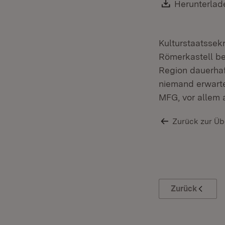
Download:
Herunterlad
Kulturstaatssek
Römerkastell be
Region dauerhaf
niemand erwarte
MFG, vor allem 
Zurück zur Üb
Zurück