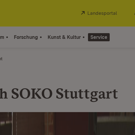
Extern:
Landesportal
(Öffnet
um
Forschung
Kunst & Kultur
Service
ht
h SOKO Stuttgart