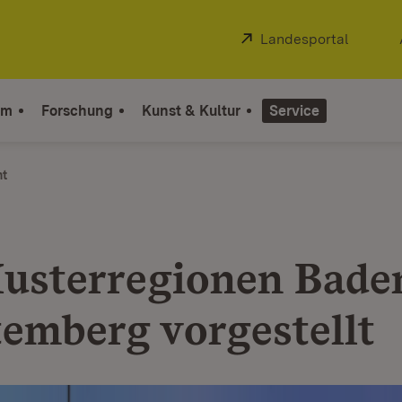
Extern:
Landesportal
(Öffnet
um
Forschung
Kunst & Kultur
Service
ht
usterregionen Bade
emberg vorgestellt