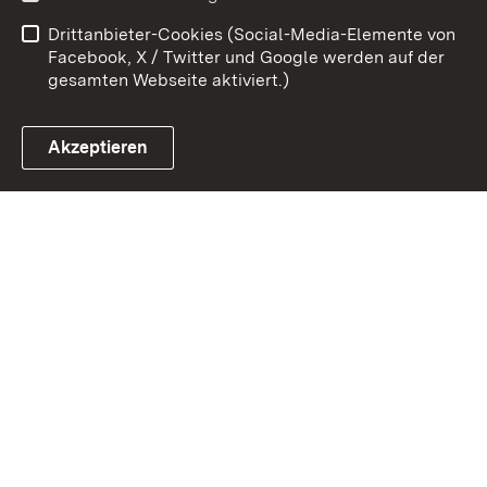
Datenschutz
Barrierefreiheit
Drittanbieter-Cookies (Social-Media-Elemente von
Impressum
Cookies
Facebook, X / Twitter und Google werden auf der
gesamten Webseite aktiviert.)
Akzeptieren
Link zum Landesportal