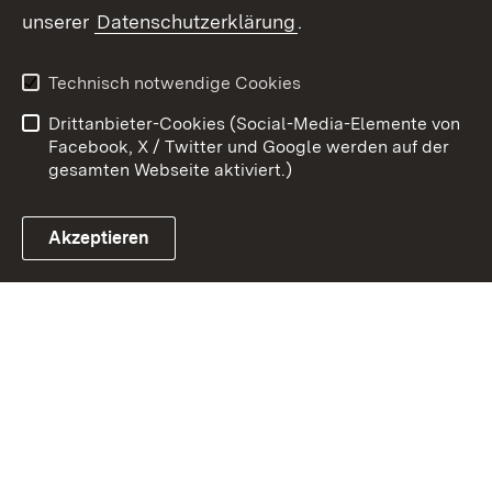
unserer
Datenschutzerklärung
.
Zum 
Kontakt
Benutzungshinweise
Technisch notwendige Cookies
Datenschutz
Barrierefreiheit
Drittanbieter-Cookies (Social-Media-Elemente von
Impressum
Cookies
Facebook, X / Twitter und Google werden auf der
gesamten Webseite aktiviert.)
Akzeptieren
Link zum Landesportal