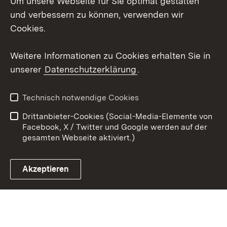
Um unsere Webseite für Sie optimal gestalten
LinkedIn
und verbessern zu können, verwenden wir
Social Wall
Cookies.
Youtube
Weitere Informationen zu Cookies erhalten Sie in
unserer
Datenschutzerklärung
.
Zum 
Kontakt
Benutzungshinweise
Technisch notwendige Cookies
Datenschutz
Barrierefreiheit
Drittanbieter-Cookies (Social-Media-Elemente von
Impressum
Cookies
Facebook, X / Twitter und Google werden auf der
gesamten Webseite aktiviert.)
Akzeptieren
Link zum Landesportal