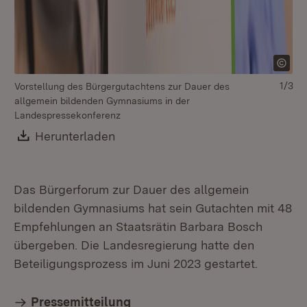
1/3
Vorstellung des Bürgergutachtens zur Dauer des
allgemein bildenden Gymnasiums in der
vo
Landespressekonferenz
Bo
Download:
Herunterladen
(Öffnet in neuem Fenster)
Das Bürgerforum zur Dauer des allgemein
bildenden Gymnasiums hat sein Gutachten mit 48
Empfehlungen an Staatsrätin Barbara Bosch
übergeben. Die Landesregierung hatte den
Beteiligungsprozess im Juni 2023 gestartet.
Pressemitteilung