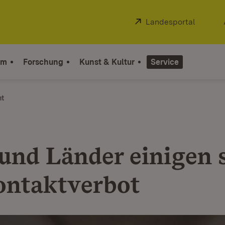
Extern:
Landesportal
(Öffnet
um
Forschung
Kunst & Kultur
Service
ht
und Länder einigen 
ontaktverbot