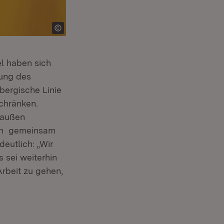
l haben sich
tung des
bergische Linie
schränken.
raußen
chen gemeinsam
eutlich: „Wir
 sei weiterhin
rbeit zu gehen,