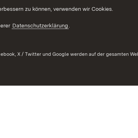
Kontakt
es
erbessern zu können, verwenden wir Cookies.
Mediathek
serer
Datenschutzerklärung
.
Ausschreibungen
tur
ebook, X / Twitter und Google werden auf der gesamten Webs
Kontakt
Benutzungshinweise
Datens