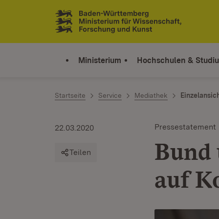
Zum Inhalt springen
Link zur Startseite
Ministerium
Hochschulen & Studi
Startseite
Service
Mediathek
Einzelansic
Pressestatement
22.03.2020
Bund 
Teilen
auf K